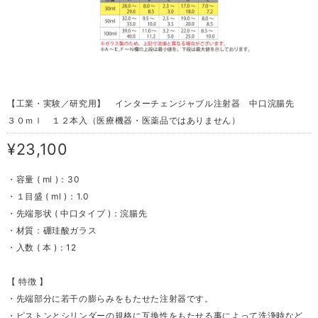
【工業・実験／研究用】 インターチェンジャブル注射器 中口浣腸先
３０ｍｌ １２本入（医療機器・医薬品ではありません）
¥23,100
・容量 ( ml )：30
・１目盛 ( ml )：1.0
・先端形状 ( 中口タイプ )：浣腸先
・材質：硼珪酸ガラス
・入数 ( 本 )：12
【 特徴 】
・先端部分に若干の膨らみをもたせた注射器です。
・ピストンとシリンダーの規格に互換性をもたせる事によって洗浄時など