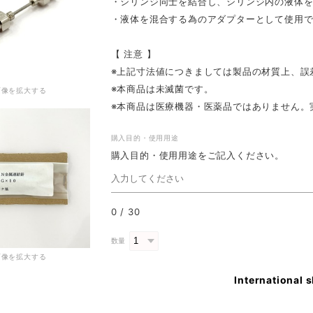
・シリンジ同士を結合し、シリンジ内の液体
・液体を混合する為のアダプターとして使用
【 注意 】
※上記寸法値につきましては製品の材質上、誤
※本商品は未滅菌です。
画像を拡大する
※本商品は医療機器・医薬品ではありません。
購入目的・使用用途
購入目的・使用用途をご記入ください。
0
/
30
数量
画像を拡大する
International 