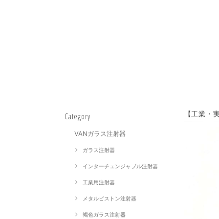
【工業・実
Category
VANガラス注射器
ガラス注射器
インターチェンジャブル注射器
工業用注射器
メタルピストン注射器
褐色ガラス注射器