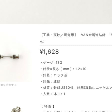
【工業・実験／研究用】 VAN金属連結針 1
ん）
¥1,628
・ゲージ: 18G
・針径×長さ ( mm ) : 1.2×10
・針基 : ロック基
・針先 : 連結
画像を拡大する
・材質：針(SUS304)、針基(真鍮にニッケル
・入数 ( 本 )：1
【 特徴 】