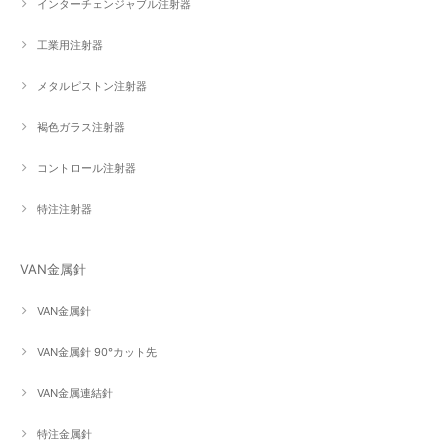
インターチェンジャブル注射器
工業用注射器
メタルピストン注射器
褐色ガラス注射器
コントロール注射器
特注注射器
VAN金属針
VAN金属針
VAN金属針 90°カット先
VAN金属連結針
特注金属針