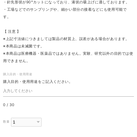
・針先形状が90°カットになっており、液状の吸上げに適しております。
・工場などでのサンプリングや、細かい部分の接着などにも使用可能で
す。
【 注意 】
※上記寸法値につきましては製品の材質上、誤差がある場合があります。
※本商品は未滅菌です。
※本商品は医療機器・医薬品ではありません。実験、研究以外の目的では使
用できません。
購入目的・使用用途
購入目的・使用用途をご記入ください。
0
/
30
数量