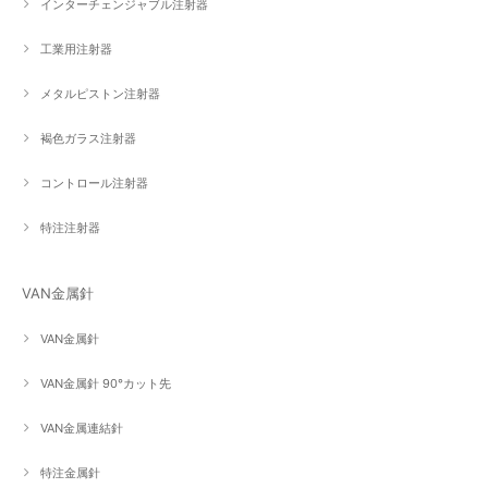
インターチェンジャブル注射器
工業用注射器
メタルピストン注射器
褐色ガラス注射器
コントロール注射器
特注注射器
VAN金属針
VAN金属針
VAN金属針 90°カット先
VAN金属連結針
特注金属針