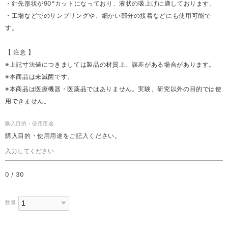
・針先形状が90°カットになっており、液状の吸上げに適しております。
・工場などでのサンプリングや、細かい部分の接着などにも使用可能で
す。
【 注意 】
※上記寸法値につきましては製品の材質上、誤差がある場合があります。
※本商品は未滅菌です。
※本商品は医療機器・医薬品ではありません。実験、研究以外の目的では使
用できません。
購入目的・使用用途
購入目的・使用用途をご記入ください。
0
/
30
数量