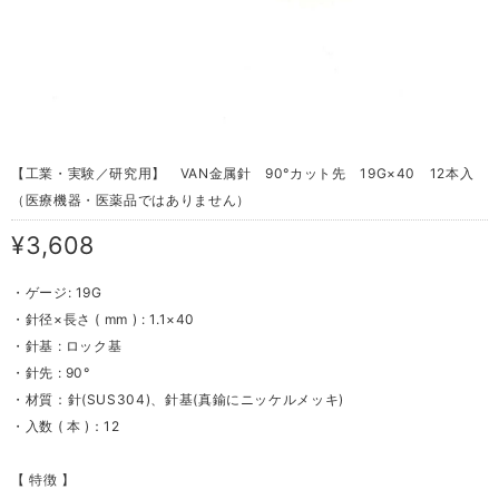
【工業・実験／研究用】 VAN金属針 90°カット先 19G×40 12本入
（医療機器・医薬品ではありません）
¥3,608
・ゲージ: 19G
・針径×長さ ( mm ) : 1.1×40
・針基 : ロック基
・針先 : 90°
・材質：針(SUS304)、針基(真鍮にニッケルメッキ)
・入数 ( 本 )：12
【 特徴 】